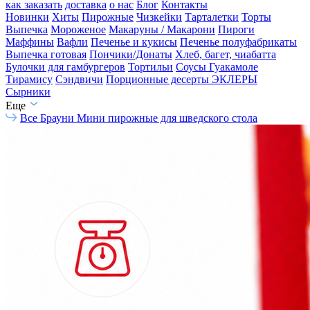
как заказать
доставка
о нас
Блог
Контакты
Новинки
Хиты
Пирожные
Чизкейки
Тарталетки
Торты
Выпечка
Мороженое
Макаруны / Макарони
Пироги
Маффины
Вафли
Печенье и кукисы
Печенье полуфабрикаты
Выпечка готовая
Пончики/Донаты
Хлеб, багет, чиабатта
Булочки для гамбургеров
Тортильи
Соусы Гуакамоле
Тирамису
Сэндвичи
Порционные десерты
ЭКЛЕРЫ
Сырники
Еще
Все
Брауни
Мини пирожные для шведского стола