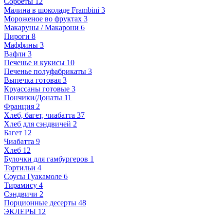
Сорбеты
12
Малина в шоколаде Frambini
3
Мороженое во фруктах
3
Макаруны / Макарони
6
Пироги
8
Маффины
3
Вафли
3
Печенье и кукисы
10
Печенье полуфабрикаты
3
Выпечка готовая
3
Круассаны готовые
3
Пончики/Донаты
11
Франция
2
Хлеб, багет, чиабатта
37
Хлеб для сэндвичей
2
Багет
12
Чиабатта
9
Хлеб
12
Булочки для гамбургеров
1
Тортильи
4
Соусы Гуакамоле
6
Тирамису
4
Сэндвичи
2
Порционные десерты
48
ЭКЛЕРЫ
12