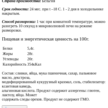
Страна производства:
Бельгия
Срок годности:
24 мес. при t –18 С. 1 - 2 дня в холодильнике
накрытым.
Способ разморозки:
1 час при комнатной температуре, можно
разогреть 10 секунд в микроволновой печи на режиме
разморозки.
Пищевая и энергетическая ценность на 100г.
Белки
5,4г.
Жиры
28г.
Углеводы
20г.
Калорийность
354кКал
Состав: сливки, яйца, мука пшеничная, сахар, пальмовое
масло, декстроза,
модифицированный кукурузный крахмал, соль, стабилизатор:
ксантовая камедь,
альгиновая кислота. Продукт содержит аллергены: глютен,
лактозу, яйца. Может
содержать следы орехов. Продукт не содержит ГМО.