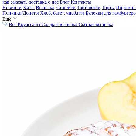
как заказать
доставка
о нас
Блог
Контакты
Новинки
Хиты
Выпечка
Чизкейки
Тарталетки
Торты
Пирожны
Пончики/Донаты
Хлеб, багет, чиабатта
Булочки для гамбургеро
Еще
Все
Круассаны
Сладкая выпечка
Сытная выпечка