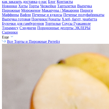
как заказать
доставка
о нас
Блог
Контакты
Новинки
Хиты
Торты
Чизкейки
Тарталетки
Выпечка
Пирожные
Мороженое
Макаруны / Макарони
Пироги
Маффины
Вафли
Печенье и кукисы
Печенье полуфабрикаты
Выпечка готовая
Пончики/Донаты
Хлеб, багет, чиабатта
Булочки для гамбургеров
Тортильи
Соусы Гуакамоле
Тирамису
Сэндвичи
Порционные десерты
ЭКЛЕРЫ
Сырники
Еще
Все
Торты и Пирожные Ритейл