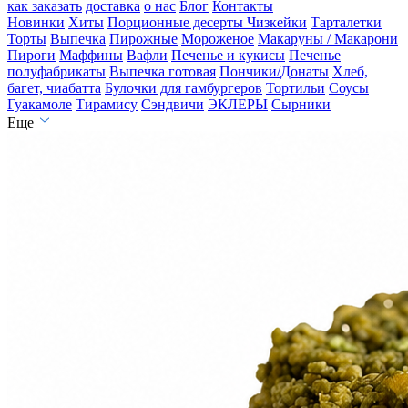
как заказать
доставка
о нас
Блог
Контакты
Новинки
Хиты
Порционные десерты
Чизкейки
Тарталетки
Торты
Выпечка
Пирожные
Мороженое
Макаруны / Макарони
Пироги
Маффины
Вафли
Печенье и кукисы
Печенье
полуфабрикаты
Выпечка готовая
Пончики/Донаты
Хлеб,
багет, чиабатта
Булочки для гамбургеров
Тортильи
Соусы
Гуакамоле
Тирамису
Сэндвичи
ЭКЛЕРЫ
Сырники
Еще