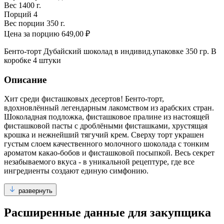
Вес
1400 г.
Порций
4
Вес порции
350 г.
Цена за порцию
649,00 ₽
Бенто-торт Дубайский шоколад в индивид.упаковке 350 гр. В
коробке 4 штуки
Описание
Хит среди фисташковых десертов! Бенто-торт,
вдохновлённый легендарным лакомством из арабских стран.
Шоколадная подложка, фисташковое пралине из настоящей
фисташковой пасты с дроблёными фисташками, хрустящая
крошка и нежнейший тягучий крем. Сверху торт украшен
густым слоем качественного молочного шоколада с тонким
ароматом какао-бобов и фисташковой посыпкой. Весь секрет
незабываемого вкуса - в уникальной рецептуре, где все
ингредиенты создают единую симфонию.
развернуть
Расширенные данные для закупщика