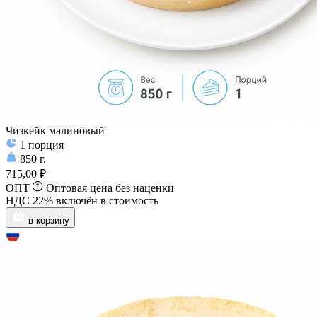
Чизкейк малиновый
1
порция
850
г.
715,00 ₽
ОПТ
Оптовая цена без наценки
НДС 22% включён в стоимость
в корзину