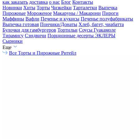
как заказать
доставка
о нас
Блог
Контакты
Новинки
Хиты
Торты
Чизкейки
Тарталетки
Выпечка
Пирожные
Мороженое
Макаруны / Макарони
Пироги
Маффины
Вафли
Печенье и кукисы
Печенье полуфабрикаты
Выпечка готовая
Пончики/Донаты
Хлеб, багет, чиабатта
Булочки для гамбургеров
Тортильи
Соусы Гуакамоле
Тирамису
Сэндвичи
Порционные десерты
ЭКЛЕРЫ
Сырники
Еще
Все
Торты и Пирожные Ритейл