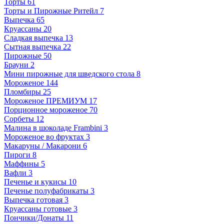
Торты
61
Торты и Пирожные Ритейл
7
Выпечка
65
Круассаны
20
Сладкая выпечка
13
Сытная выпечка
22
Пирожные
50
Брауни
2
Мини пирожные для шведского стола
8
Мороженое
144
Пломбиры
25
Мороженое ПРЕМИУМ
17
Порционное мороженое
70
Сорбеты
12
Малина в шоколаде Frambini
3
Мороженое во фруктах
3
Макаруны / Макарони
6
Пироги
8
Маффины
5
Вафли
3
Печенье и кукисы
10
Печенье полуфабрикаты
3
Выпечка готовая
3
Круассаны готовые
3
Пончики/Донаты
11