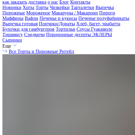
как заказать
доставка
о нас
Блог
Контакты
Новинки
Хиты
Торты
Чизкейки
Тарталетки
Выпечка
Пирожные
Мороженое
Макаруны / Макарони
Пироги
Маффины
Вафли
Печенье и кукисы
Печенье полуфабрикаты
Выпечка готовая
Пончики/Донаты
Хлеб, багет, чиабатта
Булочки для гамбургеров
Тортильи
Соусы Гуакамоле
Тирамису
Сэндвичи
Порционные десерты
ЭКЛЕРЫ
Сырники
Еще
Все
Торты и Пирожные Ритейл