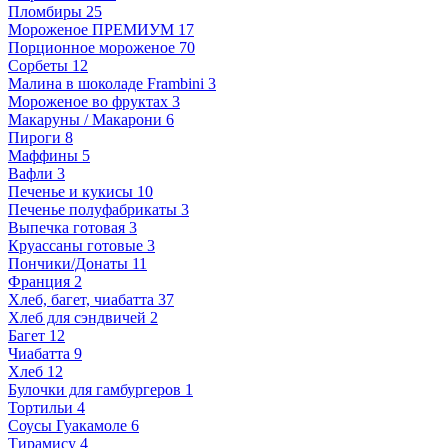
Пломбиры
25
Мороженое ПРЕМИУМ
17
Порционное мороженое
70
Сорбеты
12
Малина в шоколаде Frambini
3
Мороженое во фруктах
3
Макаруны / Макарони
6
Пироги
8
Маффины
5
Вафли
3
Печенье и кукисы
10
Печенье полуфабрикаты
3
Выпечка готовая
3
Круассаны готовые
3
Пончики/Донаты
11
Франция
2
Хлеб, багет, чиабатта
37
Хлеб для сэндвичей
2
Багет
12
Чиабатта
9
Хлеб
12
Булочки для гамбургеров
1
Тортильи
4
Соусы Гуакамоле
6
Тирамису
4