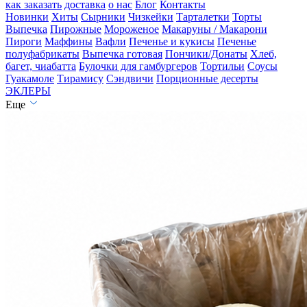
как заказать
доставка
о нас
Блог
Контакты
Новинки
Хиты
Сырники
Чизкейки
Тарталетки
Торты
Выпечка
Пирожные
Мороженое
Макаруны / Макарони
Пироги
Маффины
Вафли
Печенье и кукисы
Печенье
полуфабрикаты
Выпечка готовая
Пончики/Донаты
Хлеб,
багет, чиабатта
Булочки для гамбургеров
Тортильи
Соусы
Гуакамоле
Тирамису
Сэндвичи
Порционные десерты
ЭКЛЕРЫ
Еще