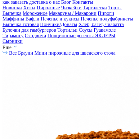
как заказать
доставка
о нас
Блог
Контакты
Новинки
Хиты
Пирожные
Чизкейки
Тарталетки
Торты
Выпечка
Мороженое
Макаруны / Макарони
Пироги
Маффины
Вафли
Печенье и кукисы
Печенье полуфабрикаты
Выпечка готовая
Пончики/Донаты
Хлеб, багет, чиабатта
Булочки для гамбургеров
Тортильи
Соусы Гуакамоле
Тирамису
Сэндвичи
Порционные десерты
ЭКЛЕРЫ
Сырники
Еще
Все
Брауни
Мини пирожные для шведского стола