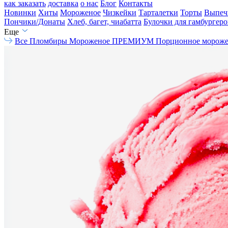
как заказать
доставка
о нас
Блог
Контакты
Новинки
Хиты
Мороженое
Чизкейки
Тарталетки
Торты
Выпеч
Пончики/Донаты
Хлеб, багет, чиабатта
Булочки для гамбургеро
Еще
Все
Пломбиры
Мороженое ПРЕМИУМ
Порционное морож