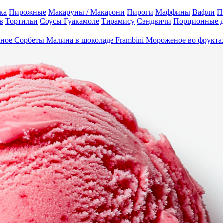
ка
Пирожные
Макаруны / Макарони
Пироги
Маффины
Вафли
П
в
Тортильи
Соусы Гуакамоле
Тирамису
Сэндвичи
Порционные 
еное
Сорбеты
Малина в шоколаде Frambini
Мороженое во фрукта