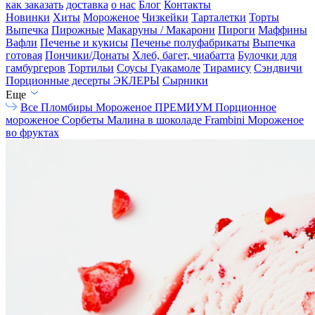
как заказать
доставка
о нас
Блог
Контакты
Новинки
Хиты
Мороженое
Чизкейки
Тарталетки
Торты
Выпечка
Пирожные
Макаруны / Макарони
Пироги
Маффины
Вафли
Печенье и кукисы
Печенье полуфабрикаты
Выпечка
готовая
Пончики/Донаты
Хлеб, багет, чиабатта
Булочки для
гамбургеров
Тортильи
Соусы Гуакамоле
Тирамису
Сэндвичи
Порционные десерты
ЭКЛЕРЫ
Сырники
Еще
Все
Пломбиры
Мороженое ПРЕМИУМ
Порционное
мороженое
Сорбеты
Малина в шоколаде Frambini
Мороженое
во фруктах