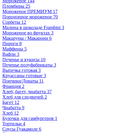
Мороженое
144
Пломбиры
25
Мороженое ПРЕМИУМ
17
Порционное мороженое
70
Сорбеты
12
Малина в шоколаде Frambini
3
Мороженое во фруктах
3
Макаруны / Макарони
6
Пироги
8
Маффины
5
Вафли
3
Печенье и кукисы
10
Печенье полуфабрикаты
3
Выпечка готовая
3
Круассаны готовые
3
Пончики/Донаты
11
Франция
2
Хлеб, багет, чиабатта
37
Хлеб для сэндвичей
2
Багет
12
Чиабатта
9
Хлеб
12
Булочки для гамбургеров
1
Тортильи
4
Соусы Гуакамоле
6