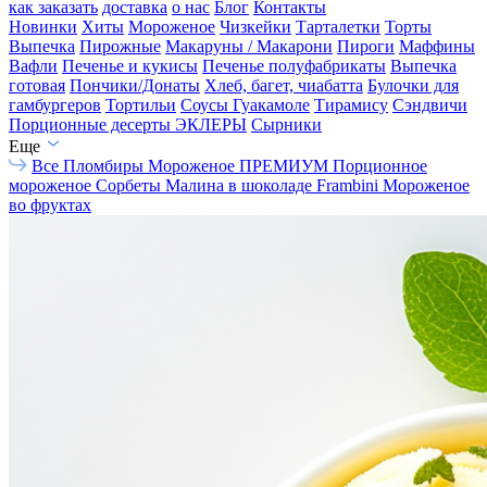
как заказать
доставка
о нас
Блог
Контакты
Новинки
Хиты
Мороженое
Чизкейки
Тарталетки
Торты
Выпечка
Пирожные
Макаруны / Макарони
Пироги
Маффины
Вафли
Печенье и кукисы
Печенье полуфабрикаты
Выпечка
готовая
Пончики/Донаты
Хлеб, багет, чиабатта
Булочки для
гамбургеров
Тортильи
Соусы Гуакамоле
Тирамису
Сэндвичи
Порционные десерты
ЭКЛЕРЫ
Сырники
Еще
Все
Пломбиры
Мороженое ПРЕМИУМ
Порционное
мороженое
Сорбеты
Малина в шоколаде Frambini
Мороженое
во фруктах