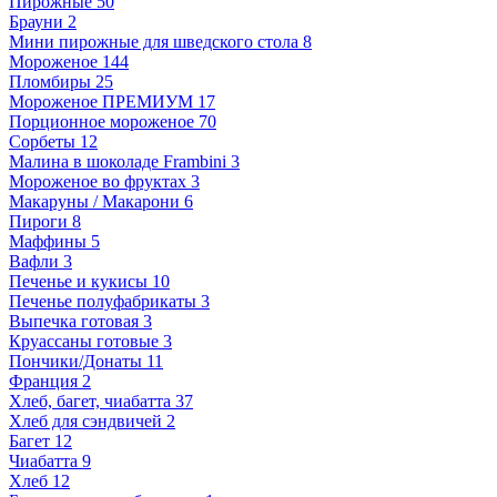
Пирожные
50
Брауни
2
Мини пирожные для шведского стола
8
Мороженое
144
Пломбиры
25
Мороженое ПРЕМИУМ
17
Порционное мороженое
70
Сорбеты
12
Малина в шоколаде Frambini
3
Мороженое во фруктах
3
Макаруны / Макарони
6
Пироги
8
Маффины
5
Вафли
3
Печенье и кукисы
10
Печенье полуфабрикаты
3
Выпечка готовая
3
Круассаны готовые
3
Пончики/Донаты
11
Франция
2
Хлеб, багет, чиабатта
37
Хлеб для сэндвичей
2
Багет
12
Чиабатта
9
Хлеб
12