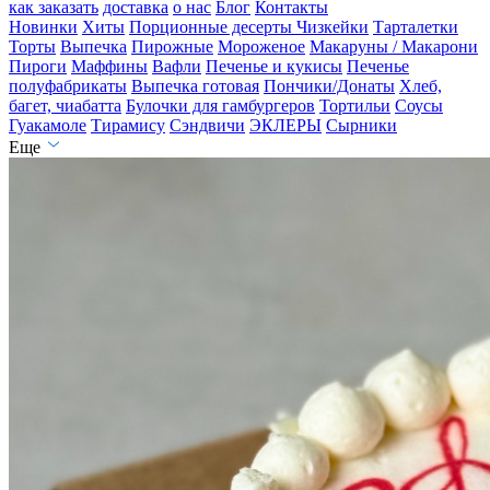
как заказать
доставка
о нас
Блог
Контакты
Новинки
Хиты
Порционные десерты
Чизкейки
Тарталетки
Торты
Выпечка
Пирожные
Мороженое
Макаруны / Макарони
Пироги
Маффины
Вафли
Печенье и кукисы
Печенье
полуфабрикаты
Выпечка готовая
Пончики/Донаты
Хлеб,
багет, чиабатта
Булочки для гамбургеров
Тортильи
Соусы
Гуакамоле
Тирамису
Сэндвичи
ЭКЛЕРЫ
Сырники
Еще