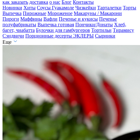
как заказать
доставка
о нас
Блог
Контакты
Новинки
Хиты
Соусы Гуакамоле
Чизкейки
Тарталетки
Торты
Выпечка
Пирожные
Мороженое
Макаруны / Макарони
Пироги
Маффины
Вафли
Печенье и кукисы
Печенье
полуфабрикаты
Выпечка готовая
Пончики/Донаты
Хлеб,
багет, чиабатта
Булочки для гамбургеров
Тортильи
Тирамису
Сэндвичи
Порционные десерты
ЭКЛЕРЫ
Сырники
Еще