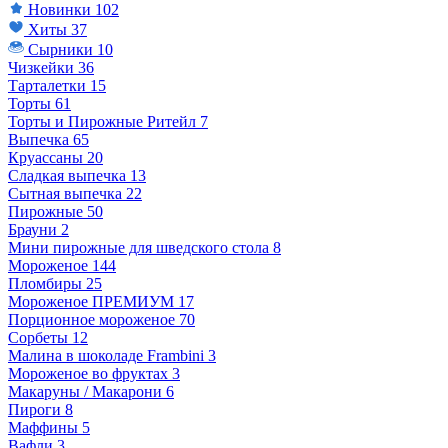
Новинки
102
Хиты
37
Сырники
10
Чизкейки
36
Тарталетки
15
Торты
61
Торты и Пирожные Ритейл
7
Выпечка
65
Круассаны
20
Сладкая выпечка
13
Сытная выпечка
22
Пирожные
50
Брауни
2
Мини пирожные для шведского стола
8
Мороженое
144
Пломбиры
25
Мороженое ПРЕМИУМ
17
Порционное мороженое
70
Сорбеты
12
Малина в шоколаде Frambini
3
Мороженое во фруктах
3
Макаруны / Макарони
6
Пироги
8
Маффины
5
Вафли
3