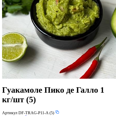
Гуакамоле Пико де Галло 1
кг/шт (5)
Артикул DF-TRAG-P11-A (5)