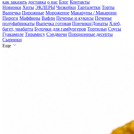
как заказать
доставка
о нас
Блог
Контакты
Новинки
Хиты
ЭКЛЕРЫ
Чизкейки
Тарталетки
Торты
Выпечка
Пирожные
Мороженое
Макаруны / Макарони
Пироги
Маффины
Вафли
Печенье и кукисы
Печенье
полуфабрикаты
Выпечка готовая
Пончики/Донаты
Хлеб,
багет, чиабатта
Булочки для гамбургеров
Тортильи
Соусы
Гуакамоле
Тирамису
Сэндвичи
Порционные десерты
Сырники
Еще