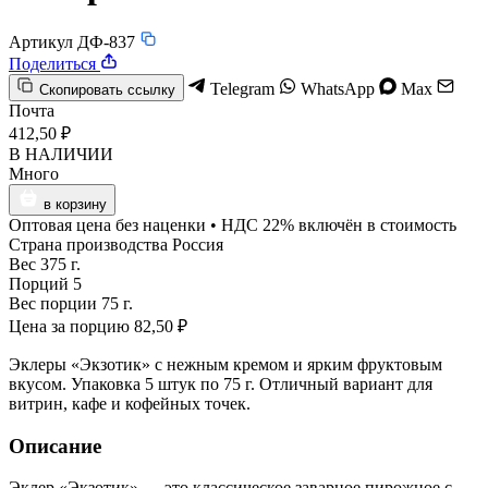
Артикул ДФ-837
Поделиться
Telegram
WhatsApp
Max
Скопировать ссылку
Почта
412,50 ₽
В НАЛИЧИИ
Много
в корзину
Оптовая цена без наценки • НДС 22% включён в стоимость
Страна производства
Россия
Вес
375 г.
Порций
5
Вес порции
75 г.
Цена за порцию
82,50 ₽
Эклеры «Экзотик» с нежным кремом и ярким фруктовым
вкусом. Упаковка 5 штук по 75 г. Отличный вариант для
витрин, кафе и кофейных точек.
Описание
Эклер «Экзотик» — это классическое заварное пирожное с