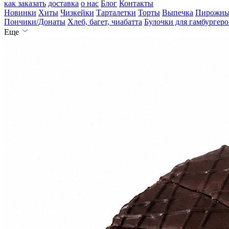
как заказать
доставка
о нас
Блог
Контакты
Новинки
Хиты
Чизкейки
Тарталетки
Торты
Выпечка
Пирожны
Пончики/Донаты
Хлеб, багет, чиабатта
Булочки для гамбургеро
Еще