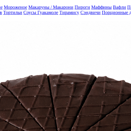
е
Мороженое
Макаруны / Макарони
Пироги
Маффины
Вафли
П
в
Тортильи
Соусы Гуакамоле
Тирамису
Сэндвичи
Порционные 