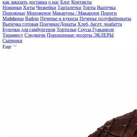
как заказать
доставка
о нас
Блог
Контакты
Новинки
Хиты
Чизкейки
Тарталетки
Торты
Выпечка
Пирожные
Мороженое
Макаруны / Макарони
Пироги
Маффины
Вафли
Печенье и кукисы
Печенье полуфабрикаты
Выпечка готовая
Пончики/Донаты
Хлеб, багет, чиабатта
Булочки для гамбургеров
Тортильи
Соусы Гуакамоле
Тирамису
Сэндвичи
Порционные десерты
ЭКЛЕРЫ
Сырники
Еще