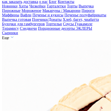
как заказать
доставка
о нас
Блог
Контакты
Новинки
Хиты
Чизкейки
Тарталетки
Торты
Выпечка
Пирожные
Мороженое
Макаруны / Макарони
Пироги
Маффины
Вафли
Печенье и кукисы
Печенье полуфабрикаты
Выпечка готовая
Пончики/Донаты
Хлеб, багет, чиабатта
Булочки для гамбургеров
Тортильи
Соусы Гуакамоле
Тирамису
Сэндвичи
Порционные десерты
ЭКЛЕРЫ
Сырники
Еще