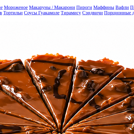
е
Мороженое
Макаруны / Макарони
Пироги
Маффины
Вафли
П
в
Тортильи
Соусы Гуакамоле
Тирамису
Сэндвичи
Порционные 