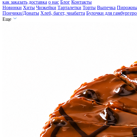
как заказать
доставка
о нас
Блог
Контакты
Новинки
Хиты
Чизкейки
Тарталетки
Торты
Выпечка
Пирожны
Пончики/Донаты
Хлеб, багет, чиабатта
Булочки для гамбургеро
Еще