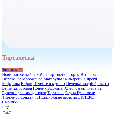
Тарталетки
Заказать
Новинки
Хиты
Чизкейки
Тарталетки
Торты
Выпечка
Пирожные
Мороженое
Макаруны / Макарони
Пироги
Маффины
Вафли
Печенье и кукисы
Печенье полуфабрикаты
Выпечка готовая
Пончики/Донаты
Хлеб, багет, чиабатта
Булочки для гамбургеров
Тортильи
Соусы Гуакамоле
Тирамису
Сэндвичи
Порционные десерты
ЭКЛЕРЫ
Сырники
Еще