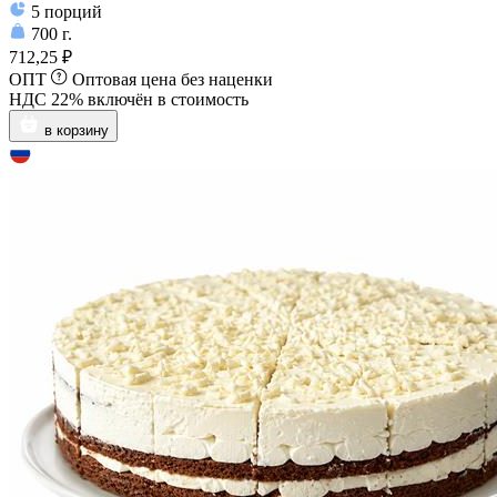
5
порций
700
г.
712,25 ₽
ОПТ
Оптовая цена без наценки
НДС 22% включён в стоимость
в корзину