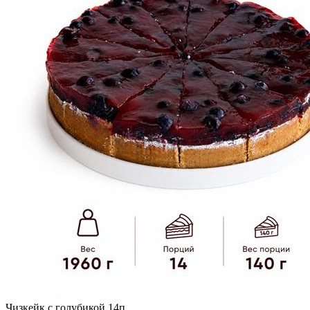
Чизкейк с голубикой 14п